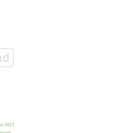
ad
na 2021
atorer