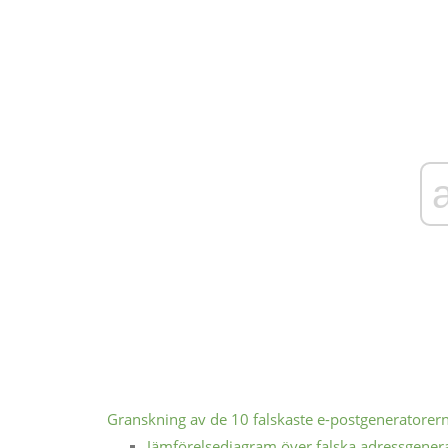
Granskning av de 10 falskaste e-postgeneratorer
Jämförelsediagram över falska adressgener