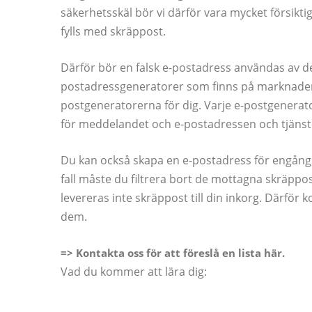
säkerhetsskäl bör vi därför vara mycket försiktiga
fylls med skräppost.
Därför bör en falsk e-postadress användas av dess
postadressgeneratorer som finns på marknaden. Vi
postgeneratorerna för dig. Varje e-postgenerator s
för meddelandet och e-postadressen och tjäns
Du kan också skapa en e-postadress för engång
fall måste du filtrera bort de mottagna skräp
levereras inte skräppost till din inkorg. Därfö
dem.
=> Kontakta oss för att föreslå en lista här.
Vad du kommer att lära dig: