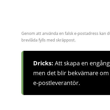
Genom att använda en falsk e-postadress kan du u
brevlåda fylls med skräppost.
Dricks:
Att skapa en engångs
men det blir bekvämare om d
e-postleverantör.