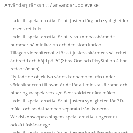
Användargränssnitt / användarupplevelse:
Lade till spelalternativ för att justera färg och synlighet för
linsens retikula.
Lade till spelalternativ för att visa kompassbärande
nummer på minikartan och den stora kartan.
Tillagda videoalternativ för att justera skärmens säkerhet
är bredd och höjd på PC (Xbox One och PlayStation 4 har
redan sådana).
Flyttade de objektiva världsikonnamnen från under
världsikonerna till ovanför de för att minska UI-röran och
hindring av spelarens syn över soldater nära målen.
Lade till spelalternativ för att justera synligheten för 3D-
målet och soldatnamnen separata från ikonerna.
Världsikonsanpassningens spelalternativ fungerar nu
också i åskådarläge.
Lade till spelalternativ för att justera korshårstorleken och