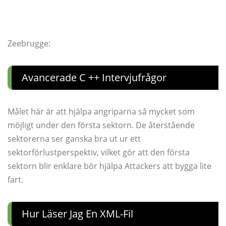
Zeebrugge:
Avancerade C ++ Intervjufrågor
Målet här är att hjälpa angriparna så mycket som
möjligt under den första sektorn. De återstående
sektorerna ser ganska bra ut ur ett
sektorförlustperspektiv, vilket gör att den första
sektorn blir enklare bör hjälpa Attackers att bygga lite
fart.
Hur Läser Jag En XML-Fil