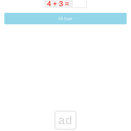
Få Svar
ad