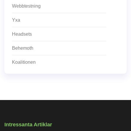
Webbtestning
Yxa
Headsets
Behemoth
Koalitionen
Intressanta Artiklar