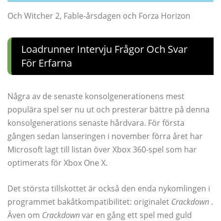
Och Witcher 2, Fable-årsdagen och Forza Horizon
Loadrunner Intervju Frågor Och Svar
För Erfarna
Några av de senaste konsolgenerationens mest
populära spel ser nu ut och presterar bättre på denna
konsolgenerations senaste hårdvara. För första
gången sedan lanseringen i november förra året har
Microsoft lagt till listan över Xbox 360-spel som har
optimerats för Xbox One X.
Det största tillskottet är också den enda nykomlingen i
programmet bakåtkompatibilitet: originalet
Crackdown
.
Även om
Crackdown
var en gång ett spel med guld