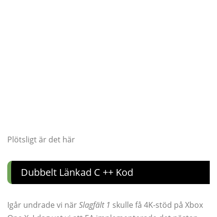
Plötsligt är det här
Dubbelt Länkad C ++ Kod
Igår undrade vi när
Slagfält 1
skulle få 4K-stöd på Xbox