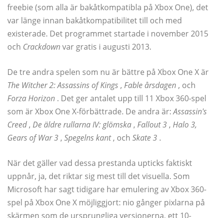
freebie (som alla är bakåtkompatibla på Xbox One), det
var länge innan bakåtkompatibilitet till och med
existerade. Det programmet startade i november 2015
och
Crackdown
var gratis i augusti 2013.
De tre andra spelen som nu är bättre på Xbox One X är
The Witcher 2: Assassins of Kings
,
Fable årsdagen
, och
Forza Horizon
. Det ger antalet upp till 11 Xbox 360-spel
som är Xbox One X-förbättrade. De andra är:
Assassin's
Creed
,
De äldre rullarna IV: glömska
,
Fallout 3
,
Halo 3,
Gears of War 3
,
Spegelns kant
, och
Skate 3
.
När det gäller vad dessa prestanda upticks faktiskt
uppnår, ja, det riktar sig mest till det visuella. Som
Microsoft har sagt tidigare har emulering av Xbox 360-
spel på Xbox One X möjliggjort: nio gånger pixlarna på
skärmen som de ursprungliga versionerna, ett 10-