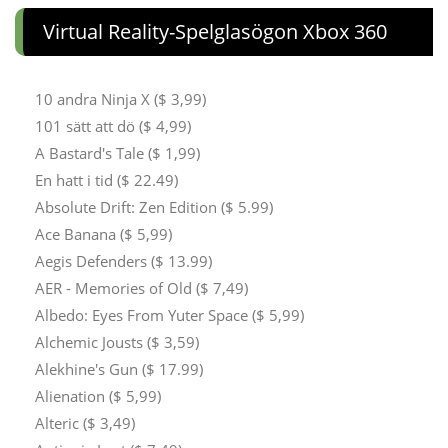
Virtual Reality-Spelglasögon Xbox 360
10 andra Ninja X ($ 3,99)
101 sätt att dö ($ 4,99)
A Bastard's Tale ($ 1,99)
En hatt i tid ($ 22.49)
Absolute Drift: Zen Edition ($ 5.99)
Ace Banana ($ 5,99)
Aegis Defenders ($ 13.99)
AER - Memories of Old ($ 7,49)
Albedo: Eyes From Yuter Space ($ 5,99)
Alchemic Jousts ($ 3,59)
Alekhine's Gun ($ 17.99)
Alienation ($ 5,99)
Alteric ($ 3,49)