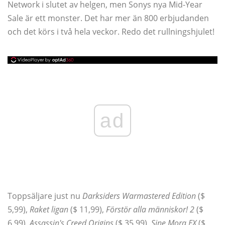
Network i slutet av helgen, men Sonys nya Mid-Year
Sale är ett monster. Det har mer än 800 erbjudanden
och det körs i två hela veckor. Redo det rullningshjulet!
ad
Toppsäljare just nu
Darksiders Warmastered Edition
($
5,99),
Raket ligan
($ 11,99),
Förstör alla människor! 2
($
6,99),
Assassin's Creed Origins
($ 35.99),
Sine Mora EX
($