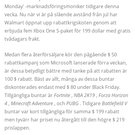
Monday' -marknadsföringsmoniker tidigare denna
vecka. Nu när vi är på slående avstånd från jul har
Walmart öppnat upp rabattkrigskisten genom att
erbjuda fem Xbox One S-paket för 199 dollar med gratis
tvådagars frakt.
Medan flera återförsäljare kör den pågående $ 50
rabattkampanj som Microsoft lanserade förra veckan,
är dessa betydligt bättre med tanke på att rabatten är
100 $ rabatt. Bäst av allt, många av dessa buntar
diskonterades endast med $ 80 under Black Friday.
Tillgängliga buntar är
Fortnite
,
NBA 2K19
,
Forza Horizon
4
,
Minecraft Adventure
, och
PUBG
. Tidigare
Battlefield V
buntar var kort tillgängliga för samma $ 199 rabatt
men tyvärr har priset nu återgått till den högre $ 219
prislappen.