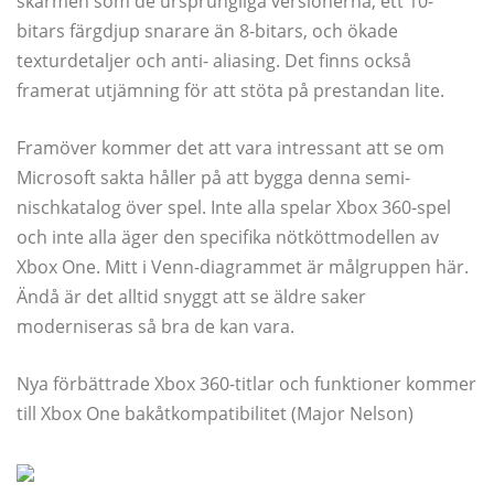
skärmen som de ursprungliga versionerna, ett 10-
bitars färgdjup snarare än 8-bitars, och ökade
texturdetaljer och anti- aliasing. Det finns också
framerat utjämning för att stöta på prestandan lite.
Framöver kommer det att vara intressant att se om
Microsoft sakta håller på att bygga denna semi-
nischkatalog över spel. Inte alla spelar Xbox 360-spel
och inte alla äger den specifika nötköttmodellen av
Xbox One. Mitt i Venn-diagrammet är målgruppen här.
Ändå är det alltid snyggt att se äldre saker
moderniseras så bra de kan vara.
Nya förbättrade Xbox 360-titlar och funktioner kommer
till Xbox One bakåtkompatibilitet (Major Nelson)