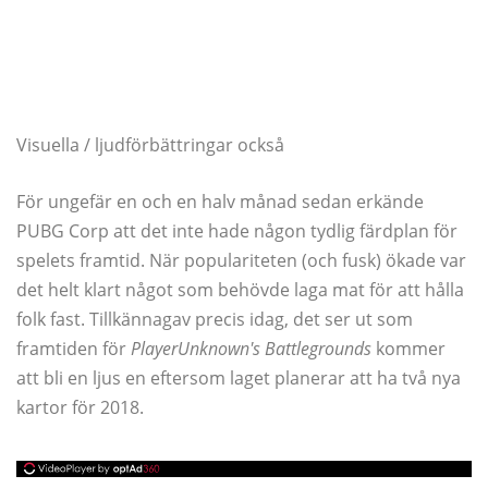
Visuella / ljudförbättringar också
För ungefär en och en halv månad sedan erkände
PUBG Corp att det inte hade någon tydlig färdplan för
spelets framtid. När populariteten (och fusk) ökade var
det helt klart något som behövde laga mat för att hålla
folk fast. Tillkännagav precis idag, det ser ut som
framtiden för
PlayerUnknown's Battlegrounds
kommer
att bli en ljus en eftersom laget planerar att ha två nya
kartor för 2018.