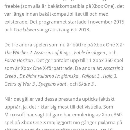
freebie (som alla är bakåtkompatibla på Xbox One), det
var länge innan bakåtkompatibilitet till och med
existerade. Det programmet startade i november 2015
och
Crackdown
var gratis i augusti 2013.
De tre andra spelen som nu är bättre på Xbox One X är
The Witcher 2: Assassins of Kings
,
Fable årsdagen
, och
Forza Horizon
. Det ger antalet upp till 11 Xbox 360-spel
som är Xbox One X-förbättrade. De andra är:
Assassin's
Creed
,
De äldre rullarna IV: glömska
,
Fallout 3
,
Halo 3,
Gears of War 3
,
Spegelns kant
, och
Skate 3
.
När det gäller vad dessa prestanda upticks faktiskt
uppnår, ja, det riktar sig mest till det visuella. Som
Microsoft har sagt tidigare har emulering av Xbox 360-
spel på Xbox One X möjliggjort: nio gånger pixlarna på