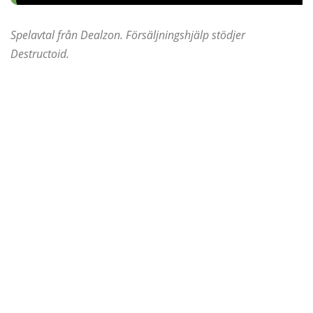
Spelavtal från Dealzon. Försäljningshjälp stödjer
Destructoid.
Intressanta Artiklar