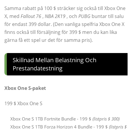
Samma rabatt på 100 $ sträcker sig också till Xbox One
X, med
Fallout 76
,
NBA 2K19
, och
PUBG
buntar till salu
för endast 399 dollar. (Den vanliga spelfria Xbox One X
finns också till försäljning för 399 $ men du kan lika
gärna få ett spel ur det för samma pris).
Skillnad Mellan Belastning Och
Prestandatestning
Xbox One S-paket
199 $ Xbox One S
Xbox One S 1TB Fortnite Bundle - 199 $
(listpris $ 300)
Xbox One S 1TB Forza Horizon 4 Bundle - 199 $
(listpris $