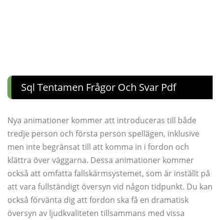
Sql Tentamen Frågor Och Svar Pdf
Nya animationer kommer att introduceras till både
tredje person och första person spellägen, inklusive
men inte begränsat till att komma in i fordon och
klättra över väggarna. Dessa animationer kommer
också att omfatta fallskärmsystemet, som är inställt på
att vara fullständigt översyn vid någon tidpunkt. Du kan
också förvänta dig att fordon ska få en dramatisk
översyn av ljudkvaliteten tillsammans med vissa