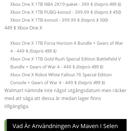
Xbox One X 1TB NBA 2K19-paket - 399 $
(listpris 499 $)
Xbox One X 1TB PUBG-konsol - 399.99 $
(listpris $ 450)
Xbox One X 1TB-konsol - 399.99 $
(listpris $ 500)
449 $ Xbox One X
Xbox One X 1TB Forza Horizon 4 Bundle + Gears of War
4 - 449 $
(listpris 499 $)
Xbox One X 1TB Gold Rush Special Edition Battlefield V
Bundle + Gears of War 4 - 449 $
(listpris 499 $)
Xbox One X Robot White Fallout 76 Special Edition
Console + Gears of War 4 - 449 $
(listpris 499 $)
Walmart nämnde inte något utgångsdatum men räcker
med att säga att dessa är medan lager finns
tillgängliga.
Vad Är Användningen Av Maven I Selen