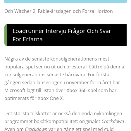
Och Witcher 2, Fable-årsdagen och Forza Horizon
Loadrunner Intervju Frågor Och Svar
För Erfarna
Några av de senaste konsolgenerationens mest
populära spel ser nu ut och presterar bättre på denna
konsolgenerations senaste hårdvara. För första
gången sedan lanseringen i november förra året har
Microsoft lagt till listan över Xbox 360-spel som har
optimerats för Xbox One X.
Det största tillskottet är också den enda nykomlingen i
programmet bakåtkompatibilitet: originalet
Crackdown
.
Även om
Crackdown
var en gång ett spel med guld