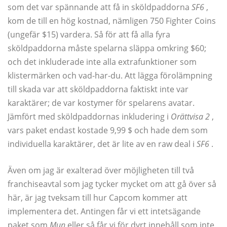
som det var spännande att få in sköldpaddorna
SF6
,
kom de till en hög kostnad, nämligen 750 Fighter Coins
(ungefär $15) vardera. Så för att få alla fyra
sköldpaddorna måste spelarna släppa omkring $60;
och det inkluderade inte alla extrafunktioner som
klistermärken och vad-har-du. Att lägga förolämpning
till skada var att sköldpaddorna faktiskt inte var
karaktärer; de var kostymer för spelarens avatar.
Jämfört med sköldpaddornas inkludering i
Orättvisa 2
,
vars paket endast kostade 9,99 $ och hade dem som
individuella karaktärer, det är lite av en raw deal i
SF6
.
Även om jag är exalterad över möjligheten till två
franchiseavtal som jag tycker mycket om att gå över så
här, är jag tveksam till hur Capcom kommer att
implementera det. Antingen får vi ett intetsägande
paket som
Mun
eller så får vi för dyrt innehåll som inte