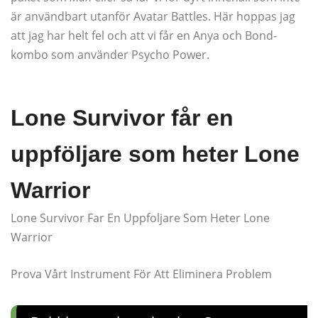
är användbart utanför Avatar Battles. Här hoppas jag
att jag har helt fel och att vi får en Anya och Bond-
kombo som använder Psycho Power.
Lone Survivor får en
uppföljare som heter Lone
Warrior
Lone Survivor Far En Uppfoljare Som Heter Lone
Warrior
Prova Vårt Instrument För Att Eliminera Problem