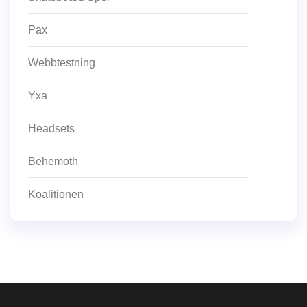
Pax
Webbtestning
Yxa
Headsets
Behemoth
Koalitionen