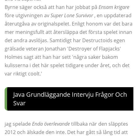
Byrne säger också att han har jobbat på
Ensam krigare
före utgivningen av
Super Lone Survivor
, en uppdaterad
återutgåva av originalspelet. Enligt honom var det bara
mer meningsfullt att återsläppa det första spelet innan
det andra avslöjas. Samtidigt har Destructoids egen
grälsade veteran Jonathan 'Destroyer of Flapjacks'
Holmes sagt att han har sett 'några saker bakom
kulisserna i det här spelet tidigare under året, och det
var riktigt coolt.'
Java Grundläggande Intervju Frågor Och
Svar
jag spelade
Enda överlevande
tillbaka när den släpptes
2012 och älskade den inte. Det har gått så lång tid att