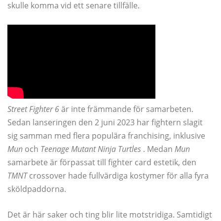
skulle komma vid ett senare tillfälle.
Street Fighter 6
är inte främmande för samarbeten.
Sedan lanseringen den 2 juni 2023 har fightern slagit
sig samman med flera populära franchising, inklusive
Mun
och
Teenage Mutant Ninja Turtles
. Medan
Mun
samarbete är förpassat till fighter card estetik, den
TMNT
crossover hade fullvärdiga kostymer för alla fyra
sköldpaddorna.
Det är här saker och ting blir lite motstridiga. Samtidigt