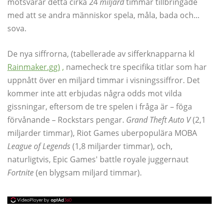
motsvarar detta cirka 24
miljard
timmar tillbringade
med att se andra människor spela, måla, bada och...
sova.
De nya siffrorna, (tabellerade av sifferknapparna kl
Rainmaker.gg)
,
namecheck tre specifika titlar som har
uppnått över en miljard timmar i visningssiffror. Det
kommer inte att erbjudas några odds mot vilda
gissningar, eftersom de tre spelen i fråga är – föga
förvånande – Rockstars pengar.
Grand Theft Auto V
(2,1
miljarder timmar), Riot Games uberpopulära MOBA
League of Legends
(1,8 miljarder timmar), och,
naturligtvis, Epic Games' battle royale juggernaut
Fortnite
(en blygsam miljard timmar).