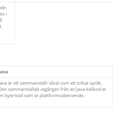
nde.
ts i
å
t.
Java
Java är ett sammanställt såväl som ett tolkat språk.
Den sammanställda utgången från en Java-källkod är
en byte-kod som är plattformsoberoende.