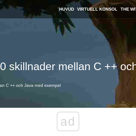
HUVUD
VIRTUELL KONSOL
THE W
0 skillnader mellan C ++ o
llan C ++ och Java med exempel
ad