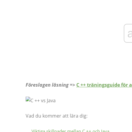
Föreslagen läsning =>
C ++ träningsguide för a
Vad du kommer att lära dig:
Viktiga skillnader mellan C ++ och Java