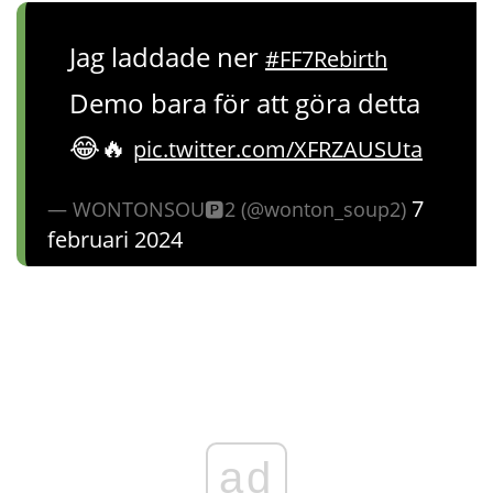
Jag laddade ner
#FF7Rebirth
Demo bara för att göra detta
😂🔥
pic.twitter.com/XFRZAUSUta
7
— WONTONSOU🅿️2 (@wonton_soup2)
februari 2024
ad