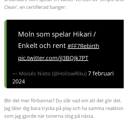
Clean', en certifierad banger:
Moln som spelar Hikari /
Enkelt och rent
#FF7Rebirth
pic.twitter.com/jJ3BQJk7PT
7 februari
— Moisés Nieto (@HollowRiku)
2024
Blir det mer förbannat? Du slår vad om att det gör det.
Jag låter dig bara trycka på play och ha samma reaktion
som jag gjorde när tonerna slog på nästa.