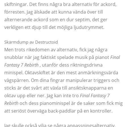
skiftningar. Det finns några bra alternativ för ackord,
förresten. Jag älskade att kunna vända över till
alternerande ackord som en dur septim, det ger
verkligen ett djup till det möjliga ljudutrymmet.
Skärmdump av Destructoid
Men trots rikedomen av alternativ, fick jag några
snubblar när jag faktiskt spelade musik på pianot
Final
Fantasy 7 Rebirth
, utanför dess riktningsdrivna
minispel. Oktavskiftet är den mest anmärkningsvärda
vägspärren. Om dina fingrar manipulerar triggers och
sticks är det svårt att växla till ansiktsknapparna en
oktav upp eller ner. Jag kan inte tro
Final Fantasy 7
Rebirth
och dess pianominispel är de saker som fick mig
att seriöst överväga back-paddlar på en kontroller.
Jag skulle också vilja se några anpassningsalternativ,