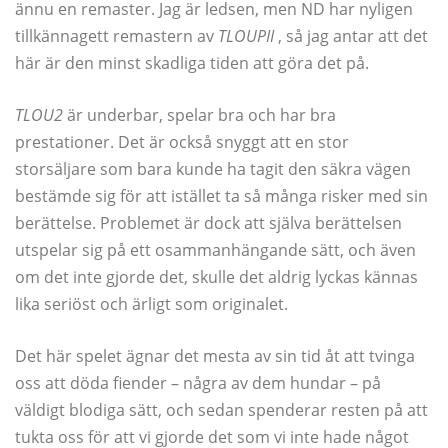
ännu en remaster. Jag är ledsen, men ND har nyligen
tillkännagett remastern av
TLOUPII
, så jag antar att det
här är den minst skadliga tiden att göra det på.
TLOU2
är underbar, spelar bra och har bra
prestationer. Det är också snyggt att en stor
storsäljare som bara kunde ha tagit den säkra vägen
bestämde sig för att istället ta så många risker med sin
berättelse. Problemet är dock att själva berättelsen
utspelar sig på ett osammanhängande sätt, och även
om det inte gjorde det, skulle det aldrig lyckas kännas
lika seriöst och ärligt som originalet.
Det här spelet ägnar det mesta av sin tid åt att tvinga
oss att döda fiender – några av dem hundar – på
väldigt blodiga sätt, och sedan spenderar resten på att
tukta oss för att vi gjorde det som vi inte hade något