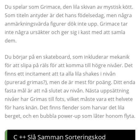
Du spelar som Grimace, den lila skivan av mystisk kött.
Som titeln antyder är det hans födelsedag, men några
anmärkningsvärda figurer dök inte upp. Grimace tar
inte några ursäkter och ger sig i kast med att samla
dem.
Du börjar på en skateboard, som inkluderar mekanik
för att slipa på räls för att komma till högre nivåer. Det
finns ett incitament att ta alla lila shakes i nivån
(purerad grimas?), men de är mest för poäng. Ditt enda
fasta mål är att nå slutet av nivån. Nästa uppsättning
nivåer har Grimas till fots, vilket måste vara ett helvete
för hans knän. Det finns fiender som harvar det lila
berget, och en bubbla power-up som låter honom flyta.
C ++ Slå Samman Sorteringskod