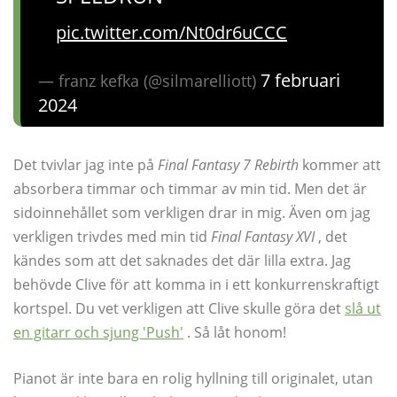
pic.twitter.com/Nt0dr6uCCC
7 februari
— franz kefka (@silmarelliott)
2024
Det tvivlar jag inte på
Final Fantasy 7 Rebirth
kommer att
absorbera timmar och timmar av min tid. Men det är
sidoinnehållet som verkligen drar in mig. Även om jag
verkligen trivdes med min tid
Final Fantasy XVI
, det
kändes som att det saknades det där lilla extra. Jag
behövde Clive för att komma in i ett konkurrenskraftigt
kortspel. Du vet verkligen att Clive skulle göra det
slå ut
en gitarr och sjung 'Push'
. Så låt honom!
Pianot är inte bara en rolig hyllning till originalet, utan