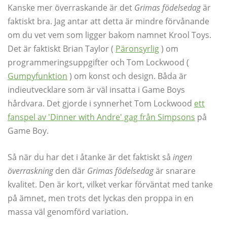
Kanske mer överraskande är det
Grimas födelsedag
är
faktiskt bra. Jag antar att detta är mindre förvånande
om du vet vem som ligger bakom namnet Krool Toys.
Det är faktiskt Brian Taylor (
Päronsyrlig
) om
programmeringsuppgifter och Tom Lockwood (
Gumpyfunktion
) om konst och design. Båda är
indieutvecklare som är väl insatta i Game Boys
hårdvara. Det gjorde i synnerhet Tom Lockwood
ett
fanspel av 'Dinner with Andre' gag från Simpsons
på
Game Boy.
Så när du har det i åtanke är det faktiskt så
ingen
överraskning
den där
Grimas födelsedag
är snarare
kvalitet. Den är kort, vilket verkar förväntat med tanke
på ämnet, men trots det lyckas den proppa in en
massa väl genomförd variation.