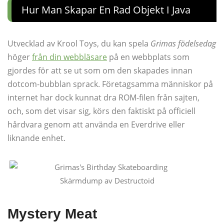
Hur Man Skapar En Rad Objekt I Java
Utvecklad av Krool Toys, du kan spela
Grimas födelsedag
höger
från din webbläsare
på en webbplats som
gjordes för att se ut som om den skapades innan
dotcom-bubblan sprack. Företagsamma människor på
internet har dock kunnat dra ROM-filen från sajten,
och, som det visar sig, körs den faktiskt på officiell
hårdvara genom att använda en Everdrive eller
liknande enhet.
Skärmdump av Destructoid
Mystery Meat