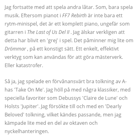
Jag fortsatte med att spela andra låtar. Som, bara spela
musik. Eftersom pianot i
FF7 Rebirth
är inte bara ett
rytm-minispel, det är ett komplett piano, ungefär som
gitarren i
The Last of Us Del II
. Jag älskar verkligen att
detta har blivit en 'grej' i spel. Det påminner mig lite om
Drömmar
, på ett konstigt sätt. Ett enkelt, effektivt
verktyg som kan användas för att göra mästerverk.
Eller katastrofer.
Så ja, jag spelade en förvånansvärt bra tolkning av A-
has 'Take On Me'. Jag höll på med några klassiker, med
speciella favoriter som Debussys 'Claire de Lune' och
Holsts 'Jupiter'. Jag försökte till och med en 'Dearly
Beloved' tolkning, vilket kändes passande, men jag
kämpade lite med en del av oktaven och
nyckelhanteringen.