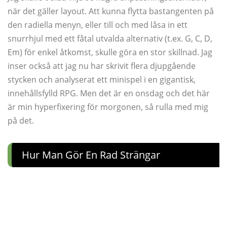
när det gäller layout. Att kunna flytta bastangenten på
den radiella menyn, eller till och med låsa in ett
snurrhjul med ett fåtal utvalda alternativ (t.ex. G, C, D,
Em) för enkel åtkomst, skulle göra en stor skillnad. Jag
inser också att jag nu har skrivit flera djupgående
stycken och analyserat ett minispel i en gigantisk,
innehållsfylld RPG. Men det är en onsdag och det här
är min hyperfixering för morgonen, så rulla med mig
på det.
Hur Man Gör En Rad Strängar