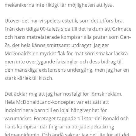
mekanikerna inte riktigt får möjligheten att lysa.
Utöver det har vi spelets estetik, som det utförs bra.
Från den tidiga 00-talets sida till det faktum att Grimace
och hans matrelaterade kompisar alla pratar som Gen-
Zs, det hela känns smittsamt utdraget. Jag ger
McDonald's en mycket flak för mat som smakar läckra
men inte övertygande faksimiler och dess bidrag till
den mänskliga existensens undergång, men jag har en
stark kärlek till kitsch.
Det äcklar mig att jag har nostalgi för lömsk reklam.
Hela McDonaldLand-konceptet var ett sätt att
indoktrinera barn till en lojal hängivenhet för
varumärket. Företaget tappade till stor del Ronald och
hans kompisar när fingrarna började peka kring
fetmaepidemin. Och ändå saknar jag det lite för att det