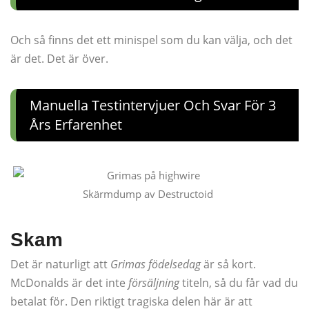
Och så finns det ett minispel som du kan välja, och det
är det. Det är över.
Manuella Testintervjuer Och Svar För 3
Års Erfarenhet
Skärmdump av Destructoid
Skam
Det är naturligt att
Grimas födelsedag
är så kort.
McDonalds är det inte
försäljning
titeln, så du får vad du
betalat för. Den riktigt tragiska delen här är att