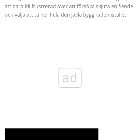
att bara bli frustrerad över att försöka skjuta en fiende
och välja att ta ner hela den jävla byggnaden istället.
ad