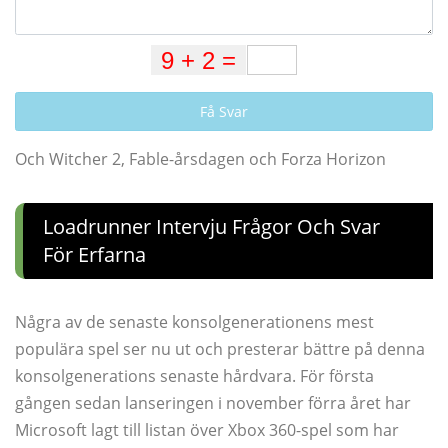
Få Svar
Och Witcher 2, Fable-årsdagen och Forza Horizon
Loadrunner Intervju Frågor Och Svar
För Erfarna
Några av de senaste konsolgenerationens mest
populära spel ser nu ut och presterar bättre på denna
konsolgenerations senaste hårdvara. För första
gången sedan lanseringen i november förra året har
Microsoft lagt till listan över Xbox 360-spel som har