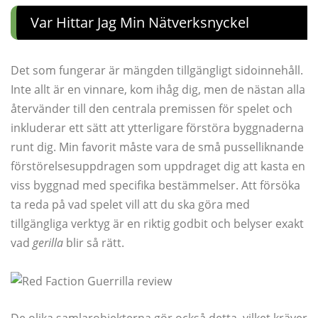
Var Hittar Jag Min Nätverksnyckel
Det som fungerar är mängden tillgängligt sidoinnehåll.
Inte allt är en vinnare, kom ihåg dig, men de nästan alla
återvänder till den centrala premissen för spelet och
inkluderar ett sätt att ytterligare förstöra byggnaderna
runt dig. Min favorit måste vara de små pusselliknande
förstörelsesuppdragen som uppdraget dig att kasta en
viss byggnad med specifika bestämmelser. Att försöka
ta reda på vad spelet vill att du ska göra med
tillgängliga verktyg är en riktig godbit och belyser exakt
vad
gerilla
blir så rätt.
De olika samlarobjekterna gör också detta, vilket kräver