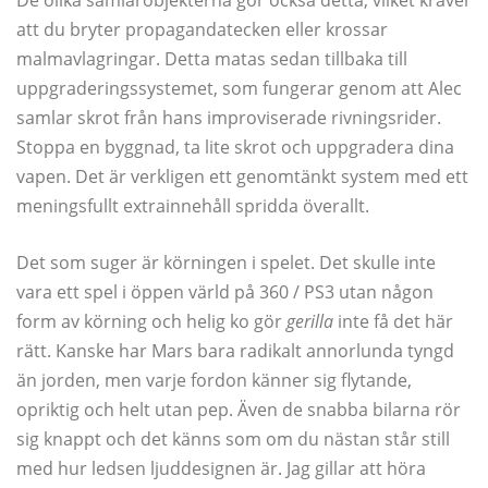
att du bryter propagandatecken eller krossar
malmavlagringar. Detta matas sedan tillbaka till
uppgraderingssystemet, som fungerar genom att Alec
samlar skrot från hans improviserade rivningsrider.
Stoppa en byggnad, ta lite skrot och uppgradera dina
vapen. Det är verkligen ett genomtänkt system med ett
meningsfullt extrainnehåll spridda överallt.
Det som suger är körningen i spelet. Det skulle inte
vara ett spel i öppen värld på 360 / PS3 utan någon
form av körning och helig ko gör
gerilla
inte få det här
rätt. Kanske har Mars bara radikalt annorlunda tyngd
än jorden, men varje fordon känner sig flytande,
opriktig och helt utan pep. Även de snabba bilarna rör
sig knappt och det känns som om du nästan står still
med hur ledsen ljuddesignen är. Jag gillar att höra