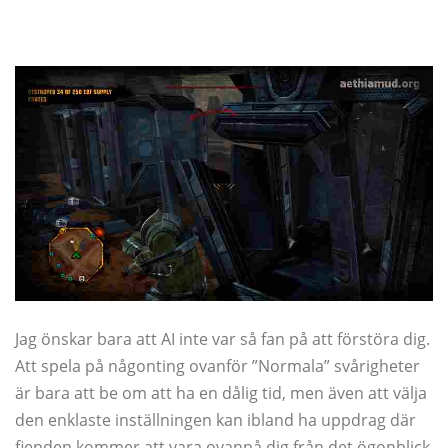
Jag önskar bara att AI inte var så fan på att förstöra dig.
Att spela på någonting ovanför ”Normala” svårigheter
är bara att be om att ha en dålig tid, men även att välja
den enklaste inställningen kan ibland ha uppdrag där
fienden kommer att vara ovanpå dig från det ögonblick