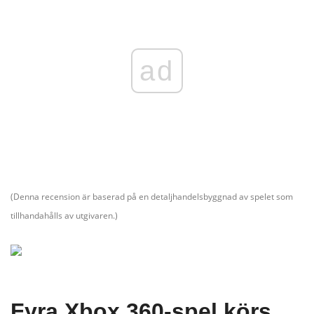
ad
(
Denna recension är baserad på en detaljhandelsbyggnad av spelet som
tillhandahålls av utgivaren.)
Fyra Xbox 360-spel körs