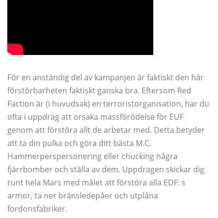
För en anständig del av kampanjen är faktiskt den här
förstörbarheten faktiskt ganska bra. Eftersom Red
Faction är (i huvudsak) en terroristorganisation, har du
ofta i uppdrag att orsaka massförödelse för EUF
genom att förstöra allt de arbetar med. Detta betyder
att ta din pulka och göra ditt bästa M.C.
Hammerperspersonering eller chucking några
fjärrbomber och ställa av dem. Uppdragen skickar dig
runt hela Mars med målet att förstöra alla EDF: s
armor, ta ner bränsledepåer och utplåna
fordonsfabriker.