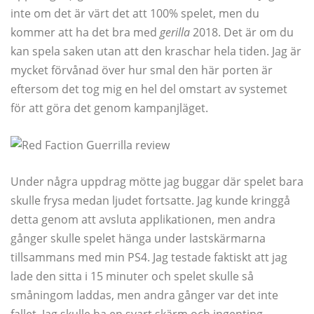
inte om det är värt det att 100% spelet, men du
kommer att ha det bra med
gerilla
2018. Det är om du
kan spela saken utan att den kraschar hela tiden. Jag är
mycket förvånad över hur smal den här porten är
eftersom det tog mig en hel del omstart av systemet
för att göra det genom kampanjläget.
Under några uppdrag mötte jag buggar där spelet bara
skulle frysa medan ljudet fortsatte. Jag kunde kringgå
detta genom att avsluta applikationen, men andra
gånger skulle spelet hänga under lastskärmarna
tillsammans med min PS4. Jag testade faktiskt att jag
lade den sitta i 15 minuter och spelet skulle så
småningom laddas, men andra gånger var det inte
fallet. Jag skulle ha en svart skärm och ingenting