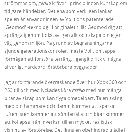
strömmas om,
gerilla
kräver i princip ingen kunskap om
tidigare händelser. Det ena som verkligen länkar
spelen är användningen av Volitions patenterade
'Geomod' -teknologi. I originalet tillät Geomod dig att
spränga igenom bokstavligen allt och skapa din egen
väg genom miljön. På grund av begränsningarna i
sjunde generationskonsoler, måste Volition tappa
förmågan att förstöra terräng. I gengäld fick vi några
allvarligt hardcore förstörbara byggnader.
Jag är fortfarande överraskande över hur Xbox 360 och
PS3 till och med lyckades köra
gerilla
med hur många
bitar av skräp som kan flyga omedelbart. Ta en sväng
med din hammare och damm kommer att sparka i
luften, sten kommer att sönderfalla och bitar kommer
att kollapsa från inverkan till en mycket realistisk
visning av förstörelse. Det finns en obehindrad glädje i