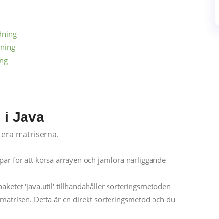
dning
dning
ing
 i Java
rtera matriserna.
ar för att korsa arrayen och jämföra närliggande
aketet 'java.util' tillhandahåller sorteringsmetoden
matrisen. Detta är en direkt sorteringsmetod och du