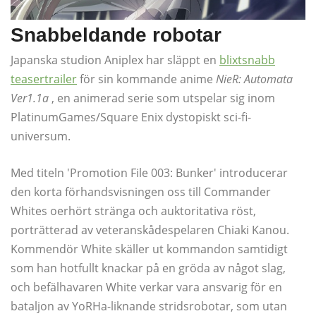
Snabbeldande robotar
Japanska studion Aniplex har släppt en
blixtsnabb
teasertrailer
för sin kommande anime
NieR: Automata
Ver1.1a
, en animerad serie som utspelar sig inom
PlatinumGames/Square Enix dystopiskt sci-fi-
universum.
Med titeln 'Promotion File 003: Bunker' introducerar
den korta förhandsvisningen oss till Commander
Whites oerhört stränga och auktoritativa röst,
porträtterad av veteranskådespelaren Chiaki Kanou.
Kommendör White skäller ut kommandon samtidigt
som han hotfullt knackar på en gröda av något slag,
och befälhavaren White verkar vara ansvarig för en
bataljon av
YoRHa-liknande stridsrobotar, som utan