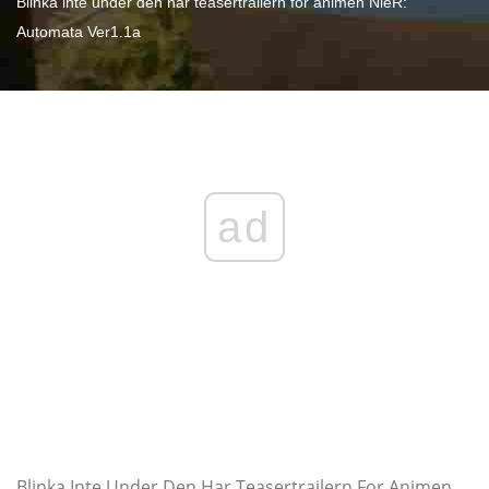
Blinka inte under den här teasertrailern för animen NieR:
Automata Ver1.1a
ad
Blinka Inte Under Den Har Teasertrailern For Animen