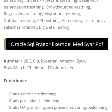
Belastning / Stress / Prestandatestning, Säkerhet /
penetrationstestning, Crowdsourced-testning,
Regressionstestning, Migrationstestning,
Databastestning, API-testning, AI-testning, Testning av
sakernas internet, Big Data Testing .
Oracle Sql Frågor Exempel Med Svar Pdf
Kunder:
HSBC, Citi, Experian, Amazon, Zyto,
BrainMatch, ChefMod, ITCInfotech, etc.
Funktioner:
Gratis säkerhetsbedömning
Gratis prestationsbedömning
Gratis QA-granskning och processförbättringsbedömning