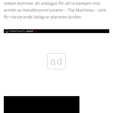
tvekan kommer att anklagas för att ta kampen mot
armén av metallmonstrositeter – The Machines – som
för närvarande belägrar planeten Jorden.
ad