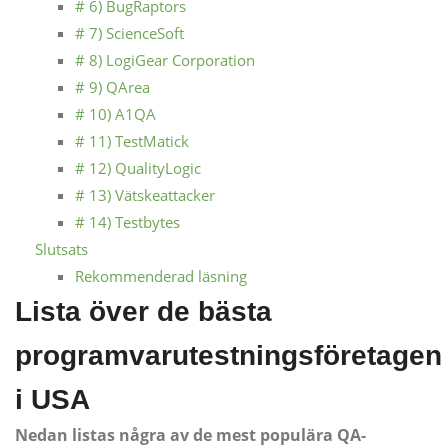
# 6) BugRaptors
# 7) ScienceSoft
# 8) LogiGear Corporation
# 9) QArea
# 10) A1QA
# 11) TestMatick
# 12) QualityLogic
# 13) Vätskeattacker
# 14) Testbytes
Slutsats
Rekommenderad läsning
Lista över de bästa
programvarutestningsföretagen
i USA
Nedan listas några av de mest populära QA-