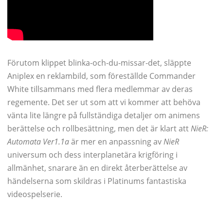
Förutom klippet blinka-och-du-missar-det, släppte
Aniplex en reklambild, som föreställde Commander
White tillsammans med flera medlemmar av deras
regemente. Det ser ut som att vi kommer att behöva
vänta lite längre på fullständiga detaljer om animens
berättelse och rollbesättning, men det är klart att
NieR:
Automata Ver1.1a
är mer en anpassning av
NieR
universum och dess interplanetära krigföring i
allmänhet, snarare än en direkt återberättelse av
händelserna som skildras i Platinums fantastiska
videospelserie.